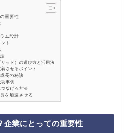
ての重要性
は
ト
ュラム設計
イント
法
方法
ブリッド）の選び方と活用法
定着させるポイント
と成長の秘訣
成功事例
につなげる方法
成長を加速させる
？企業にとっての重要性